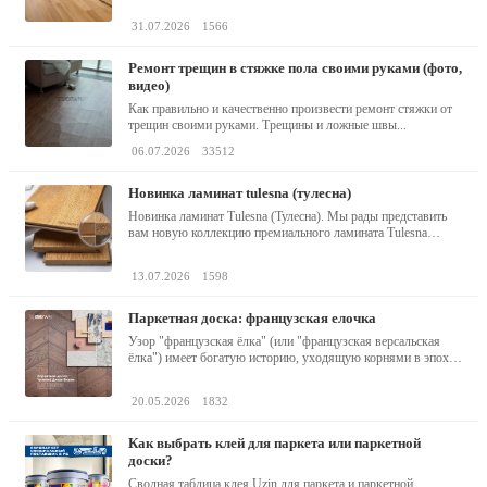
31.07.2026
1566
ремонт трещин в стяжке пола своими руками (фото,
видео)
Как правильно и качественно произвести ремонт стяжки от
трещин своими руками. Трещины и ложные швы...
06.07.2026
33512
новинка ламинат tulesna (тулесна)
Новинка ламинат Tulesna (Тулесна). Мы рады представить
вам новую коллекцию премиального ламината Tulesna
(Тулесна) -...
13.07.2026
1598
паркетная доска: французская елочка
Узор "французская ёлка" (или "французская версальская
ёлка") имеет богатую историю, уходящую корнями в эпоху
барокко...
20.05.2026
1832
как выбрать клей для паркета или паркетной
доски?
Сводная таблица клея Uzin для паркета и паркетной