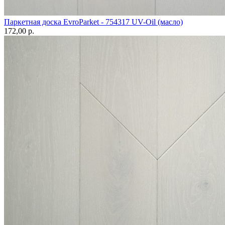
Паркетная доска EvroParket - 754317 UV-Oil (масло)
172,00 p.