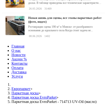
доски. В таблице приведены все технические характеристики
клея,...
26.05.2026
31469
новая жизнь для сцены, все этапы паркетных работ
(фото, видео)
Реставрация сцены 190 м² в Минске: от разобранного
основания до идеального пола Когда стоит задача не...
08.06.2026
1402
Главная
О нас
Новости
Акции %
Контакты
Оплата
Доставка
Услуги
Европаркет
Паркетная доска
Паркетная доска EvroParket
Паркетная доска EvroParket - 714713 UV-Oil (масло)