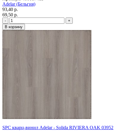
Adelar (Бельгия)
93,40 p.
69,50 p.
SPC кварц-винил Adelar - Solida RIVIERA OAK 03952