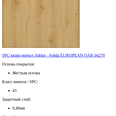
SPC кварц-винил Adelar - Solida EUROPEAN OAK 04270
Основа покрытия:
Жесткая основа
Класс винила / SPC:
43
Защитный слой:
0,40мм