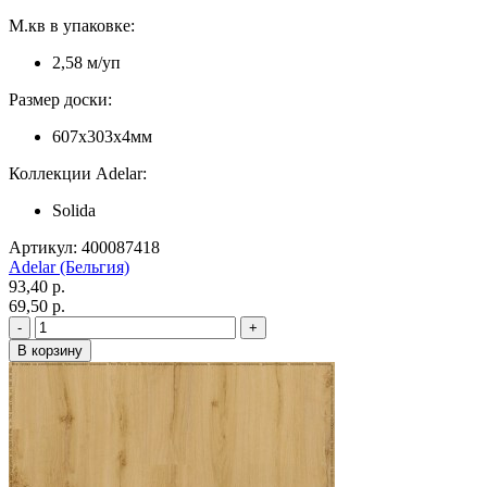
М.кв в упаковке:
2,58 м/уп
Размер доски:
607х303х4мм
Коллекции Adelar:
Solida
Артикул: 400087418
Adelar (Бельгия)
93,40 p.
69,50 p.