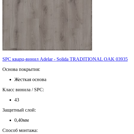
SPC кварц-винил Adelar - Solida TRADITIONAL OAK 03935
Основа покрытия:
Жесткая основа
Класс винила / SPC:
43
Защитный слой:
0,40мм
Способ монтажа: