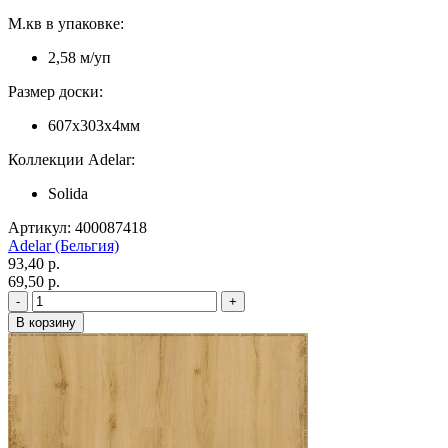
М.кв в упаковке:
2,58 м/уп
Размер доски:
607х303х4мм
Коллекции Adelar:
Solida
Артикул: 400087418
Adelar (Бельгия)
93,40 p.
69,50 p.