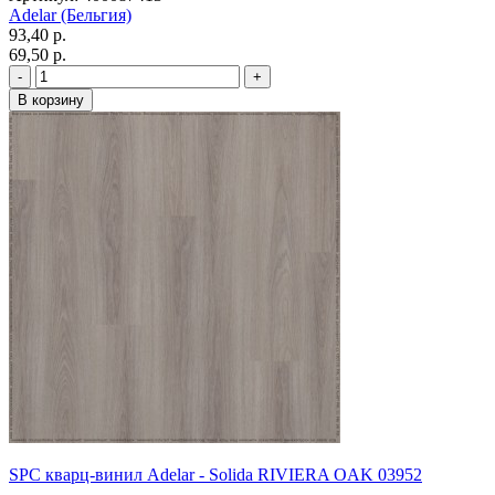
Adelar (Бельгия)
93,40 p.
69,50 p.
SPC кварц-винил Adelar - Solida RIVIERA OAK 03952