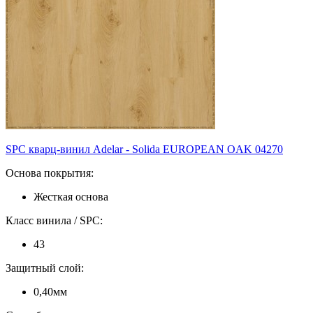
SPC кварц-винил Adelar - Solida EUROPEAN OAK 04270
Основа покрытия:
Жесткая основа
Класс винила / SPC:
43
Защитный слой:
0,40мм