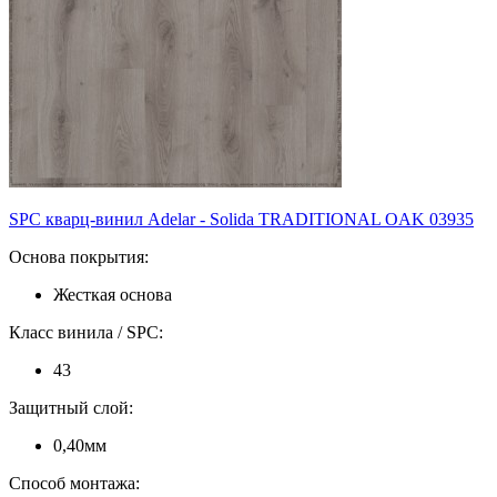
SPC кварц-винил Adelar - Solida TRADITIONAL OAK 03935
Основа покрытия:
Жесткая основа
Класс винила / SPC:
43
Защитный слой:
0,40мм
Способ монтажа: